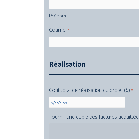
Prénom
Courriel
*
Réalisation
Coût total de réalisation du projet ($)
*
Fournir une copie des factures acquittées e