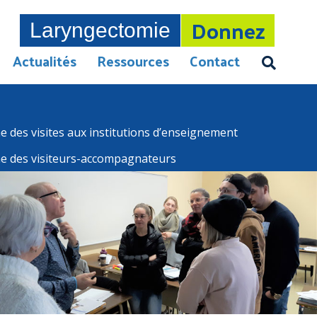
Donnez
Laryngectomie
Actualités
Ressources
Contact
des visites aux institutions d’enseignement
 des visiteurs-accompagnateurs