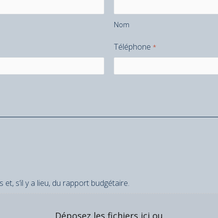
Nom
Téléphone
*
t, s’il y a lieu, du rapport budgétaire.
Déposez les fichiers ici ou