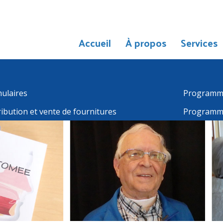
Accueil
À propos
Services
ulaires
Programme 
ribution et vente de fournitures
Programme