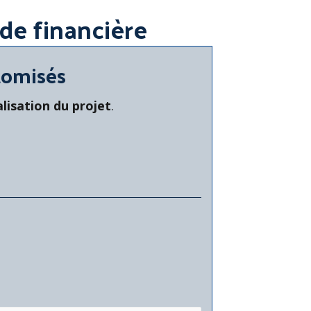
de financière
tomisés
alisation du projet
.