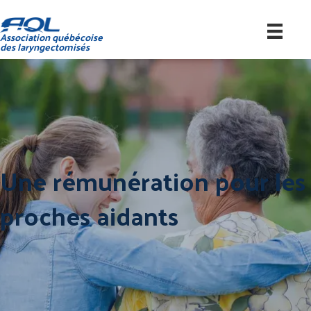
Association québécoise
des laryngectomisés
Une rémunération pour les
proches aidants